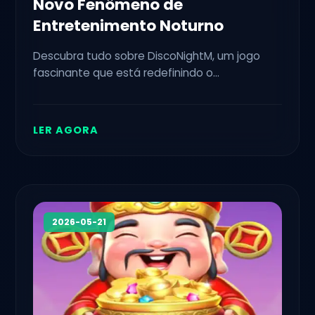
Novo Fenômeno de
Entretenimento Noturno
Descubra tudo sobre DiscoNightM, um jogo
fascinante que está redefinindo o
entretenimento noturno com a inclusão da
intrigante palavra-chave 36H.
LER AGORA
2026-05-21