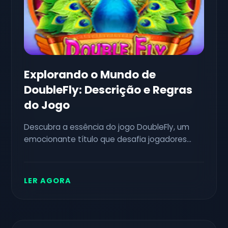
Explorando o Mundo de
DoubleFly: Descrição e Regras
do Jogo
Descubra a essência do jogo DoubleFly, um
emocionante título que desafia jogadores
com seu modo '36H'.
LER AGORA