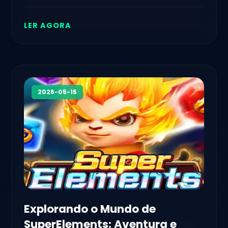
LER AGORA
2026-05-15
Explorando o Mundo de
SuperElements: Aventura e