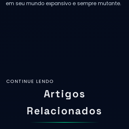
em seu mundo expansivo e sempre mutante.
CONTINUE LENDO
Artigos
Relacionados