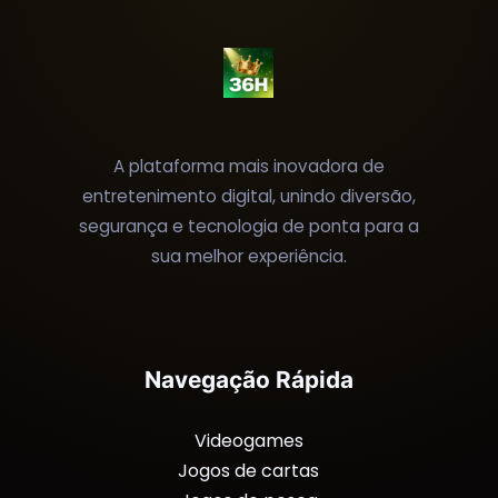
A plataforma mais inovadora de
entretenimento digital, unindo diversão,
segurança e tecnologia de ponta para a
sua melhor experiência.
Navegação Rápida
Videogames
Jogos de cartas