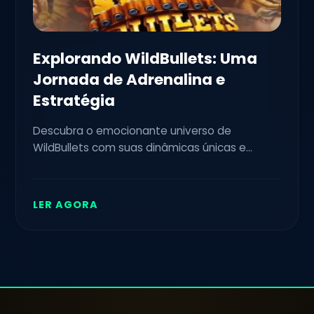
Explorando WildBullets: Uma
Jornada de Adrenalina e
Estratégia
Descubra o emocionante universo de
WildBullets com suas dinâmicas únicas e
regras intrigantes, enquanto se atualiza com
os eventos mais recentes no mundo dos
games.
LER AGORA