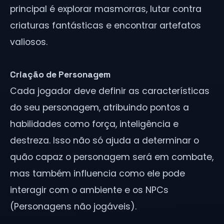
principal é explorar masmorras, lutar contra
criaturas fantásticas e encontrar artefatos
valiosos.
Criação de Personagem
Cada jogador deve definir as características
do seu personagem, atribuindo pontos a
habilidades como força, inteligência e
destreza. Isso não só ajuda a determinar o
quão capaz o personagem será em combate,
mas também influencia como ele pode
interagir com o ambiente e os NPCs
(Personagens não jogáveis).