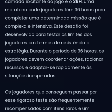
camada excitante ao jogo é o
36H
, uma
maratona onde jogadores têm 36 horas para
completar uma determinada missão que é
complexa e intensiva. Este desafio foi
desenvolvido para testar os limites dos
jogadores em termos de resistência e
estratégia. Durante o período de 36 horas, os
jogadores devem coordenar ações, racionar
recursos e adaptar-se rapidamente às
situações inesperadas.
Os jogadores que conseguem passar por
esse rigoroso teste são frequentemente
recompensados com itens raros e um