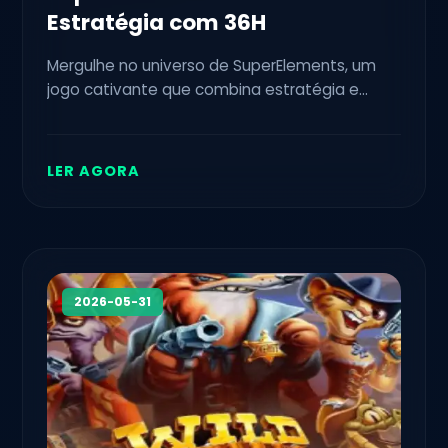
Estratégia com 36H
Mergulhe no universo de SuperElements, um
jogo cativante que combina estratégia e
habilidades com a intrigante palavra-chave
36H.
LER AGORA
2026-05-31