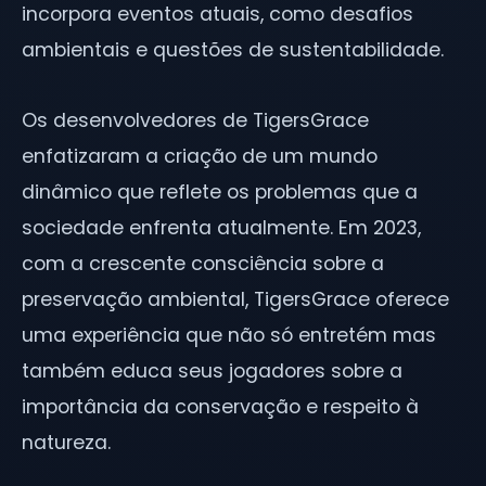
incorpora eventos atuais, como desafios
ambientais e questões de sustentabilidade.
Os desenvolvedores de TigersGrace
enfatizaram a criação de um mundo
dinâmico que reflete os problemas que a
sociedade enfrenta atualmente. Em 2023,
com a crescente consciência sobre a
preservação ambiental, TigersGrace oferece
uma experiência que não só entretém mas
também educa seus jogadores sobre a
importância da conservação e respeito à
natureza.