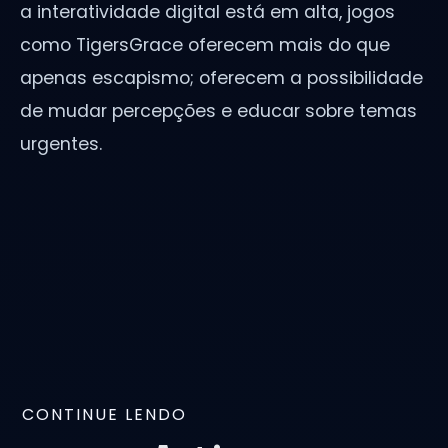
a interatividade digital está em alta, jogos
como TigersGrace oferecem mais do que
apenas escapismo; oferecem a possibilidade
de mudar percepções e educar sobre temas
urgentes.
CONTINUE LENDO