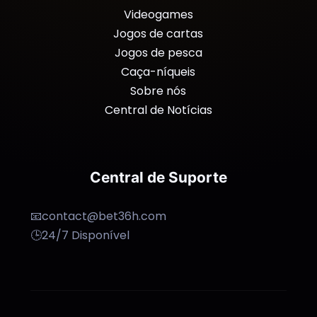
Videogames
Jogos de cartas
Jogos de pesca
Caça-níqueis
Sobre nós
Central de Notícias
Central de Suporte
📧
contact@bet36h.com
🕒
24/7 Disponível