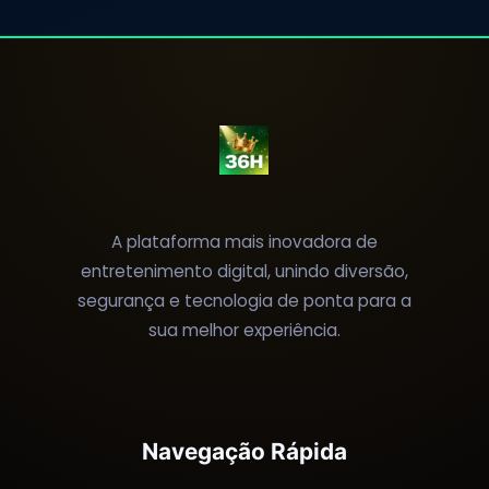
A plataforma mais inovadora de
entretenimento digital, unindo diversão,
segurança e tecnologia de ponta para a
sua melhor experiência.
Navegação Rápida