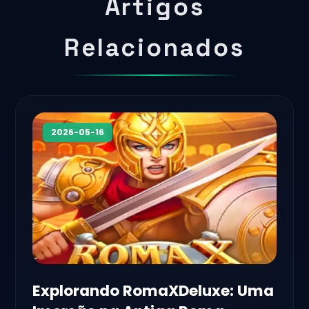
Artigos
Relacionados
2026-05-16
Explorando RomaXDeluxe: Uma