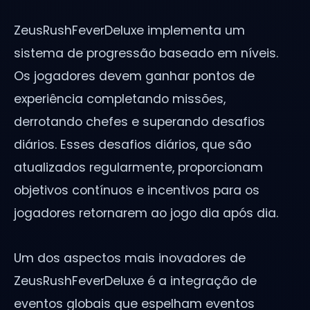
ZeusRushFeverDeluxe implementa um
sistema de progressão baseado em níveis.
Os jogadores devem ganhar pontos de
experiência completando missões,
derrotando chefes e superando desafios
diários. Esses desafios diários, que são
atualizados regularmente, proporcionam
objetivos contínuos e incentivos para os
jogadores retornarem ao jogo dia após dia.
Um dos aspectos mais inovadores de
ZeusRushFeverDeluxe é a integração de
eventos globais que espelham eventos