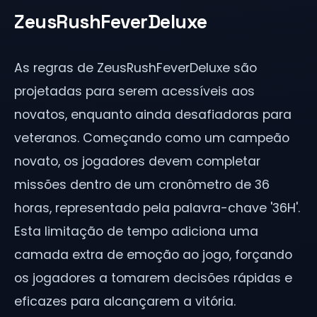
ZeusRushFeverDeluxe
As regras de ZeusRushFeverDeluxe são
projetadas para serem acessíveis aos
novatos, enquanto ainda desafiadoras para
veteranos. Começando como um campeão
novato, os jogadores devem completar
missões dentro de um cronômetro de 36
horas, representado pela palavra-chave '36H'.
Esta limitação de tempo adiciona uma
camada extra de emoção ao jogo, forçando
os jogadores a tomarem decisões rápidas e
eficazes para alcançarem a vitória.