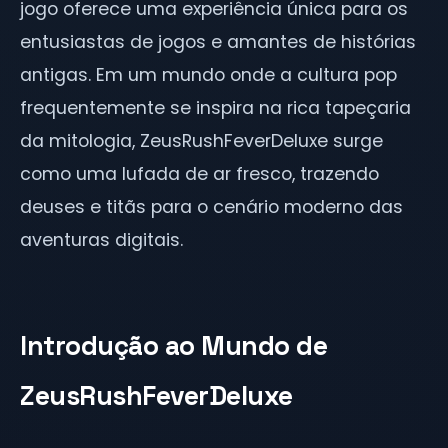
jogo oferece uma experiência única para os
entusiastas de jogos e amantes de histórias
antigas. Em um mundo onde a cultura pop
frequentemente se inspira na rica tapeçaria
da mitologia, ZeusRushFeverDeluxe surge
como uma lufada de ar fresco, trazendo
deuses e titãs para o cenário moderno das
aventuras digitais.
Introdução ao Mundo de
ZeusRushFeverDeluxe