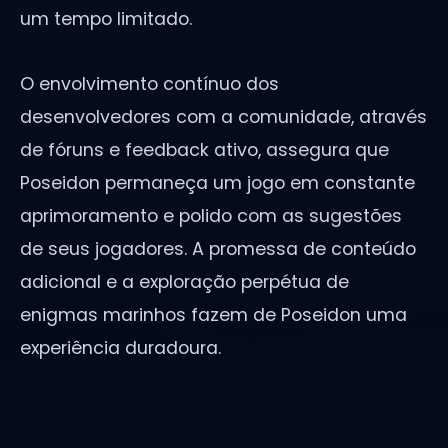
um tempo limitado.
O envolvimento contínuo dos
desenvolvedores com a comunidade, através
de fóruns e feedback ativo, assegura que
Poseidon permaneça um jogo em constante
aprimoramento e polido com as sugestões
de seus jogadores. A promessa de conteúdo
adicional e a exploração perpétua de
enigmas marinhos fazem de Poseidon uma
experiência duradoura.