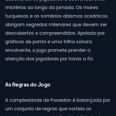
mistérios ao longo da jornada. Os mares
turquesas e os sombrios abismos oceânicos
abrigam segredos milenares que devem ser
descobertos e compreendidos. Apoiado por
gráficos de ponta e uma trilha sonora
envolvente, o jogo promete prender a
atenção dos jogadores por horas a fio.
As Regras do Jogo
A complexidade de Poseidon é balançada por
um conjunto de regras que norteia os