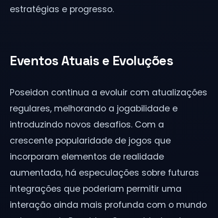
estratégias e progresso.
Eventos Atuais e Evoluções
Poseidon continua a evoluir com atualizações
regulares, melhorando a jogabilidade e
introduzindo novos desafios. Com a
crescente popularidade de jogos que
incorporam elementos de realidade
aumentada, há especulações sobre futuras
integrações que poderiam permitir uma
interação ainda mais profunda com o mundo