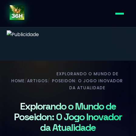
EXPLORANDO O MUNDO DE
HOME
/
ARTIGOS
/
POSEIDON: O JOGO INOVADOR
DA ATUALIDADE
Explorando o Mundo de
Poseidon: O Jogo Inovador
da Atualidade