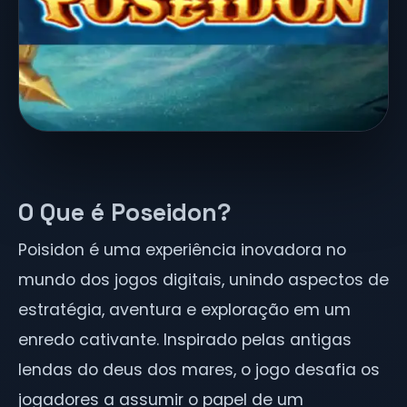
O Que é Poseidon?
Poisidon é uma experiência inovadora no
mundo dos jogos digitais, unindo aspectos de
estratégia, aventura e exploração em um
enredo cativante. Inspirado pelas antigas
lendas do deus dos mares, o jogo desafia os
jogadores a assumir o papel de um