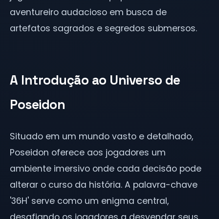
aventureiro audacioso em busca de
artefatos sagrados e segredos submersos.
A Introdução ao Universo de
Poseidon
Situado em um mundo vasto e detalhado,
Poseidon oferece aos jogadores um
ambiente imersivo onde cada decisão pode
alterar o curso da história. A palavra-chave
'36H' serve como um enigma central,
desafiando os jogadores a desvendar seus